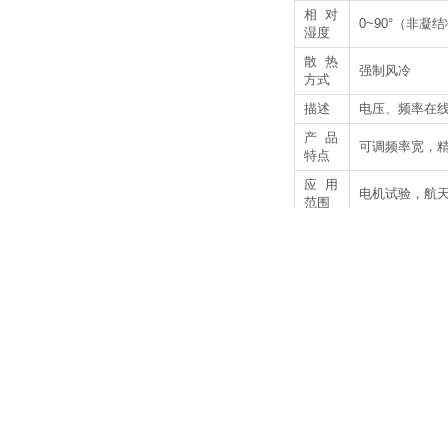
相对
0~90°（非凝
湿度
散热
强制风冷
方式
描述
电压、频率在
产品
可调频率宽，
特点
应用
电机试验，航
范围
上一个：
单相60HZ变频电
下一个：
船舶岸电电源
:
地址:济南高新区三庆财富中心
Copyright@