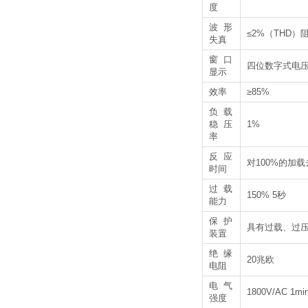
度
波形
≤2%（THD
失真
窗口
四位数字式电压
显示
效率
≥85%
负载
稳压
1%
率
反应
对100%的加
时间
过载
150% 5秒
能力
保护
具有过载、过
装置
绝缘
20兆欧
电阻
电气
1800V/AC 1mi
强度