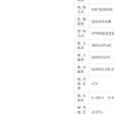
电路
IGBT脉宽控制
方式
负载
适合任何负载
类型
控制
SPWM脉波宽
方式
输入
380V±10%AC
电压
输入
50/60HZ±5%
频率
输出
50/60HZ,10
频率
电压
稳定
≤1%
度
输出
0~150 V 0~
电压
频率
稳压
≤0.01%