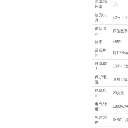
负载稳
1%
压率
波形失
≤2%（
真
窗口显
四位数字
示
效率
≥85%
反应时
对100
间
过载能
150% 5
力
保护装
具有过载
置
绝缘电
20兆欧
阻
电气强
1800V/A
度
相对湿
0~90°
度