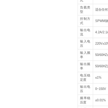
式
负载类
适合任何
型
控制方
SPWM
式
输出电
4.2A/2.1
流
输入电
220V±1
压
输入频
50/60HZ
率
输出频
50/60
率
电压稳
≤1%
定度
输出电
0~150V
压
频率稳
≤0.01%
压度